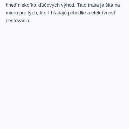
hneď niekoľko kľúčových výhod. Táto trasa je šitá na
mieru pre tých, ktorí hľadajú pohodlie a efektívnosť
cestovania.
1. CELÉ VOZIDLO V CENE
Platíte za celé vozidlo aj s vodičom, možnosť naplnenia
celej kapacity vozidla.
2. UŽ ŽIADNE PRESTUPY