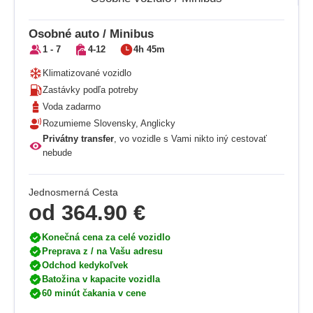
Osobné auto / Minibus
1 - 7
4-12
4h 45m
Klimatizované vozidlo
Zastávky podľa potreby
Voda zadarmo
Rozumieme Slovensky, Anglicky
Privátny transfer
, vo vozidle s Vami nikto iný cestovať
nebude
Jednosmerná Cesta
od
364.90 €
Konečná cena za celé vozidlo
Preprava z / na Vašu adresu
Odchod kedykoľvek
Batožina v kapacite vozidla
60 minút čakania v cene