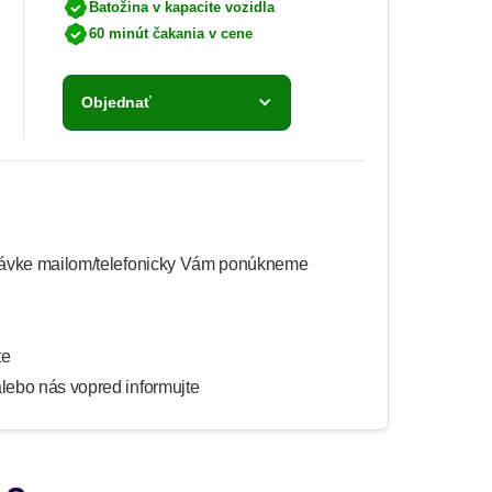
Batožina v kapacite vozidla
60 minút čakania v cene
Objednať
jednávke mailom/telefonicky Vám ponúkneme
te
alebo nás vopred informujte