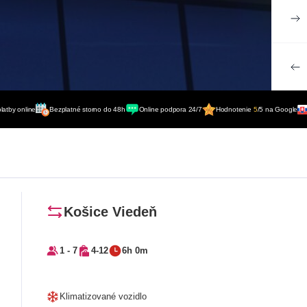
latby online
Bezplatné storno do 48h
Online podpora 24/7
Hodnotenie
5
/5 na Google
Košice Viedeň
1 - 7
4-12
6h 0m
Klimatizované vozidlo