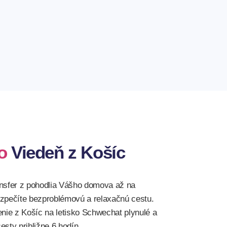
j ráno alebo poobede nehrá žiadnu rolu, vždy
a
vali jazdy do ponúkaných destinácii desiatky
o
Viedeň z Košíc
ransfer z pohodlia Vášho domova až na
bezpečíte bezproblémovú a relaxačnú cestu.
jenie z Košíc na letisko Schwechat plynulé a
esty približne 6 hodín.