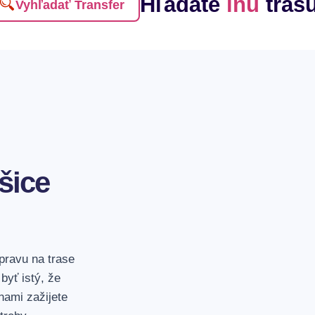
Hľadáte
inú
tras
Vyhľadať Transfer
1. Celé vozidlo v 
Platíte za celé vozi
kapacity vozidla.
šice
2. Už žiadne pres
Odvezieme Vás z pre
Cestujte jednoducho
epravu na trase
byť istý, že
nami zažijete
3. Odchod kedyko