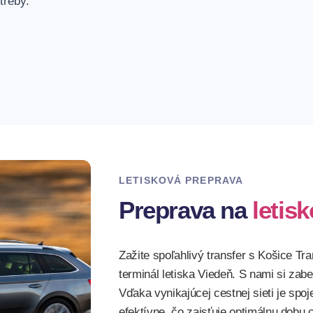
treby.
Či cestujete o trete
sme tu pre Vás.
4. Bezpečná jazd
Naši vodiči absolvo
či stovky krát.
LETISKOVÁ PREPRAVA
Preprava na
letisk
Zažite spoľahlivý transfer s Košice T
terminál letiska Viedeň. S nami si za
Vďaka vynikajúcej cestnej sieti je spo
efektívne, čo zaisťuje optimálnu dobu c