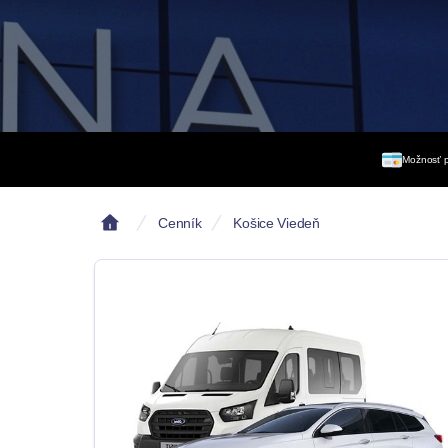
Možnosť p
Cenník
Košice Viedeň