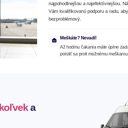
najpohodlnejšou a najefektívnejšou. N
Vám kvalifikovanú podporu a radu, aby
bezproblémový.
Meškáte? Nevadí!
Až hodinu čakania máte úplne zad
poistiť sa proti možnému meškaniu
koľvek
a