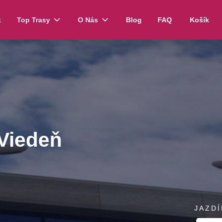
k
Top Trasy
O Nás
Blog
FAQ
Košík
 Viedeň
JAZD