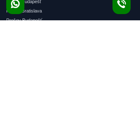
Košice Budapešť
Košice Bratislava
Prešov Budapešť
Prešov Bratislava
Košice Krakov
Prešov Krakov
Košice Viedeň
Užitočné Odkazy
Domov
O Nás
Cenník
Naše Vozidlá
Naše Služby
Udržateľnosť
Blog