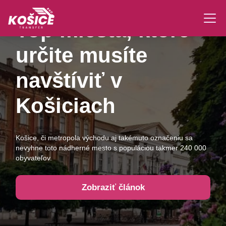
Top miesta, ktoré
určite musíte
navštíviť v
Košiciach
Košice, či metropola východu aj takémuto označeniu sa
NEX
nevyhne toto nádherné mesto s populáciou takmer 240 000
obyvateľov.
Zobraziť článok