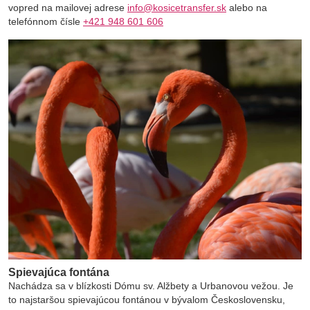
vopred na mailovej adrese
info@kosicetransfer.sk
alebo na
telefónnom čísle
+421 948 601 606
Spievajúca fontána
Nachádza sa v blízkosti Dómu sv. Alžbety a Urbanovou vežou. Je
to najstaršou spievajúcou fontánou v bývalom Československu,