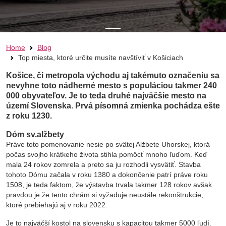
PREVIOUS
Home
Blog
Top miesta, ktoré určite musíte navštíviť v Košiciach
Košice, či metropola východu aj takémuto označeniu sa
nevyhne toto nádherné mesto s populáciou takmer 240
000 obyvateľov. Je to teda druhé najväčšie mesto na
území Slovenska. Prvá písomná zmienka pochádza ešte
z roku 1230.
Dóm sv.alžbety
Práve toto pomenovanie nesie po svätej Alžbete Uhorskej, ktorá
počas svojho krátkeho života stihla pomôcť mnoho ľuďom. Keď
mala 24 rokov zomrela a preto sa ju rozhodli vysvätiť. Stavba
tohoto Dómu začala v roku 1380 a dokončenie patrí práve roku
1508, je teda faktom, že výstavba trvala takmer 128 rokov avšak
pravdou je že tento chrám si vyžaduje neustále rekonštrukcie,
ktoré prebiehajú aj v roku 2022.
Je to najväčší kostol na slovensku s kapacitou takmer 5000 ľudí.