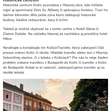
Historické centrum Košíc pozostáva z Hlavnej ulice, kde môžete
nájsť aj spomínaný Dóm Sv. Alžbety či spievajúcu fontánu. Tvorí ho
takmer kilometer dlhá pešia zóna ktorú obklopujú historické
budovy, lokálne reštaurácie, bary či krčmi.
Taktiež je možné ubytovať sa v tomto centre v Hoteli Slávia či
Zlatom Dukáte. Na začiatku hlavnej sa nachádza aj prestížny hotel
Hilton.
Neváhajte a kontaktujte tím KošiceTransfer, ktorý zabezpečí Váš
presun vrámci Košíc či okolia. Hľadáte transfer alebo taxi z Hlavnej
železničnej stanice, či z letiska v Košiciach? Pre nás to nieje žiaden
problém vrátane transferu z Budapešti do Košíc či transfer z Košíc
do Budapešti. Avšak tu to nekončí, zabezpečujeme transfer aj na
okolité letiská.