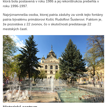
ktorá bola postavená v roku 1986 a jej rekonštrukcia prebehla v
roku 1996-1997.
Najvýznamnešia osoba, ktorej patria zásluhy za vznik tejto fontány
patria bývalému primátorovi Košíc Rudolfovi Šusterovi. Faktom je,
že pozostáva z 22 zvonov, čo v skutočnosti predstavuje 22
mestských častí.
Historické centrum